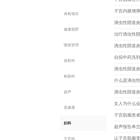
子宫内膜增
体检项目
滴虫性阴道
健康视野
治疗滴虫性
慢病管理
滴虫性阴道
自拟中药洗
放射科
滴虫性阴道
检验科
什么是滴虫
超声
滴虫性阴道
女人为什么
亚健康
子宫肌瘤患
妇科
超声报告单
让子宫肌瘤
五官科