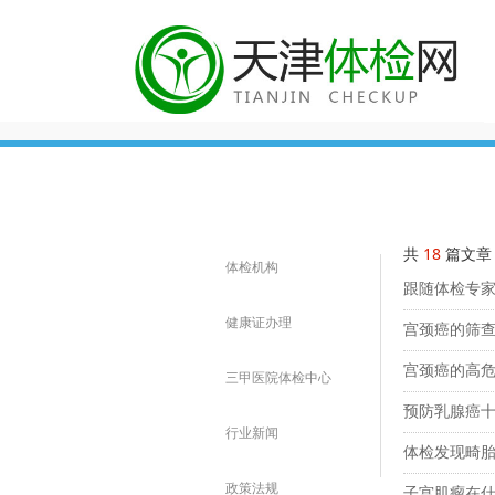
共
18
篇文章
体检机构
跟随体检专
健康证办理
宫颈癌的筛查
宫颈癌的高危
三甲医院体检中心
预防乳腺癌
行业新闻
体检发现畸胎
政策法规
子宫肌瘤在