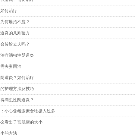
厚如何治疗
炎为何屡治不愈？
阴道炎的几则验方
炎会传给丈夫吗？
剂治疗滴虫性阴道炎
炎需夫妻同治
性阴道炎？如何治疗
炎的护理方法及技巧
会得滴虫性阴道炎？
者：小心含雌激素食物摄入过多
怎么看出子宫肌瘤的大小
变小的方法