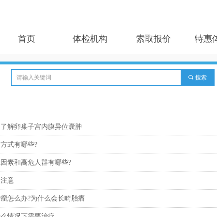
首页
体检机构
索取报价
特惠
끠
搜索
家了解卵巢子宫内膜异位囊肿
方式有哪些?
因素和高危人群有哪些?
十注意
瘤怎么办?为什么会长畸胎瘤
什么情况下需要治疗