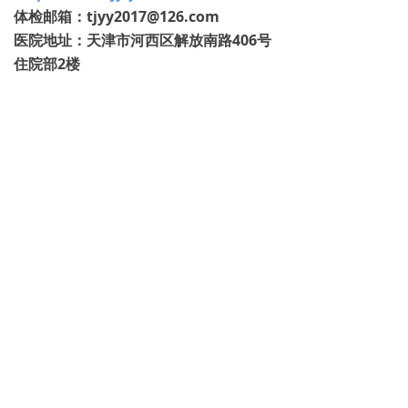
体检邮箱：tjyy2017@126.com
医院地址：天津市河西区解放南路406号
住院部2楼
下一篇：
无
天津体检中心(医院)官方指定体检预约服务平台
联系邮箱：tjtijian@163.com 津icp备14006869号-5
天津体检网版权所有 Copyright 2019
我们体检中心没有收录，我要添加
津ICP备2024011790号-3
津公网安备12010502100325号
本网站由阿里云提供云计算及安全服务