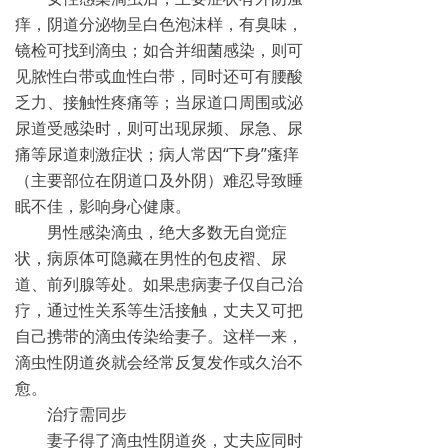
痒，阴道分泌物呈白色泡沫样，有臭味，
镜检可找到滴虫；如合并细菌感染，则可
见脓性白带或血性白带，同时还可有腰酸
乏力、接触性疼痛等；当尿道口周围或泌
尿道受感染时，则可出现尿频、尿急、尿
痛等尿道刺激症状；病人常因“下身”瘙痒
（主要部位在阴道口及外阴）难忍导致睡
眠不佳，影响身心健康。
男性感染滴虫，绝大多数无自觉症
状，病原体可隐藏在男性的包皮褶、尿
道、前列腺等处。如果患病妻子仅自己治
疗，通过性关系等生活接触，丈夫又可把
自己携带的滴虫传染给妻子。这样一来，
滴虫性阴道炎就会经常反复发作或久治不
愈。
治疗需同步
妻子得了滴虫性阴道炎，丈夫应同时