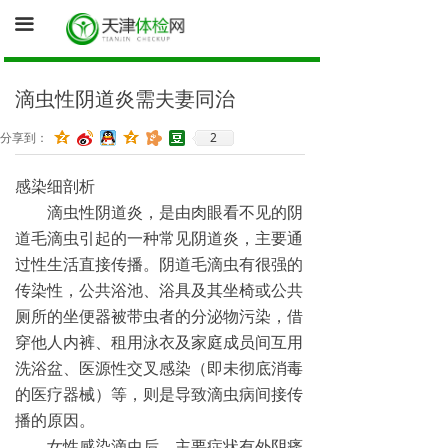
首页
끀
询底价（医院体检中心为您报价）
滴虫性阴道炎需夫妻同治
促销体检卡
2
分享到：
体检资讯
感染细剖析
健康证体检
滴虫性阴道炎，是由肉眼看不见的阴
道毛滴虫引起的一种常见阴道炎，主要通
过性生活直接传播。阴道毛滴虫有很强的
传染性，公共浴池、浴具及其坐椅或公共
厕所的坐便器被带虫者的分泌物污染，借
穿他人内裤、租用泳衣及家庭成员间互用
洗浴盆、医源性交叉感染（即未彻底消毒
的医疗器械）等，则是导致滴虫病间接传
播的原因。
女性感染滴虫后，主要症状有外阴瘙