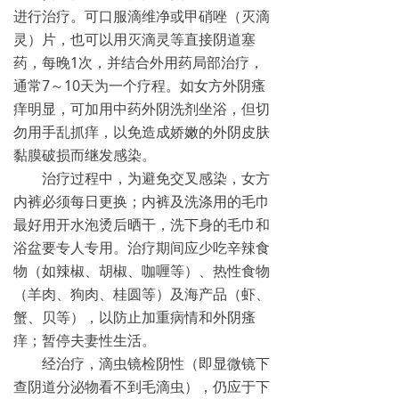
进行治疗。可口服滴维净或甲硝唑（灭滴
灵）片，也可以用灭滴灵等直接阴道塞
药，每晚1次，并结合外用药局部治疗，
通常7～10天为一个疗程。如女方外阴瘙
痒明显，可加用中药外阴洗剂坐浴，但切
勿用手乱抓痒，以免造成娇嫩的外阴皮肤
黏膜破损而继发感染。
治疗过程中，为避免交叉感染，女方
内裤必须每日更换；内裤及洗涤用的毛巾
最好用开水泡烫后晒干，洗下身的毛巾和
浴盆要专人专用。治疗期间应少吃辛辣食
物（如辣椒、胡椒、咖喱等）、热性食物
（羊肉、狗肉、桂圆等）及海产品（虾、
蟹、贝等），以防止加重病情和外阴瘙
痒；暂停夫妻性生活。
经治疗，滴虫镜检阴性（即显微镜下
查阴道分泌物看不到毛滴虫），仍应于下