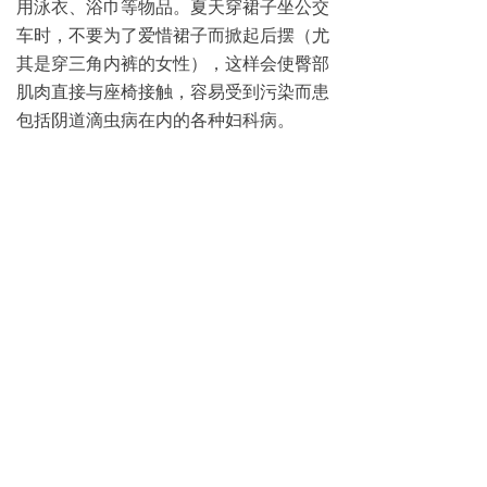
用泳衣、浴巾等物品。夏天穿裙子坐公交
车时，不要为了爱惜裙子而掀起后摆（尤
其是穿三角内裤的女性），这样会使臀部
肌肉直接与座椅接触，容易受到污染而患
包括阴道滴虫病在内的各种妇科病。
3.保持下身清洁卫生每天睡前用温开
水洗下身，毛巾、浴盆等专人专用，内裤
每天更换、单独清洗干净，不与其他衣物
混合洗，以防交叉污染，洗后最好再用开
水泡烫一下，在太阳下晒干，穿起来更卫
生安全。
4.坚决杜绝婚外性生活杂乱不洁的性
生活会使滴虫性阴道炎发病危险大大提
高，同时还可能染上其他性病，并经密切
生活接触传给家人，既带来了生理上的痛
苦，又造成家庭不和。因此，男女都要保
持清醒、理智，做到洁身自爱，不能图一