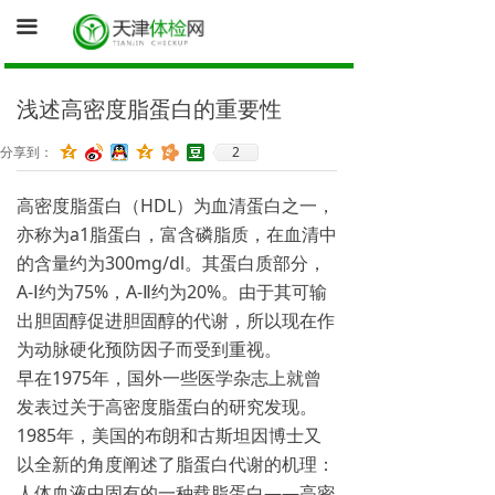
首页
끀
询底价（医院体检中心为您报价）
浅述高密度脂蛋白的重要性
促销体检卡
2
分享到：
体检资讯
高密度脂蛋白（HDL）为血清蛋白之一，
健康证体检
亦称为a1脂蛋白，富含磷脂质，在血清中
的含量约为300mg/dl。其蛋白质部分，
A-Ⅰ约为75%，A-Ⅱ约为20%。由于其可输
出胆固醇促进胆固醇的代谢，所以现在作
为动脉硬化预防因子而受到重视。
早在1975年，国外一些医学杂志上就曾
发表过关于高密度脂蛋白的研究发现。
1985年，美国的布朗和古斯坦因博士又
以全新的角度阐述了脂蛋白代谢的机理：
人体血液中固有的一种载脂蛋白——高密