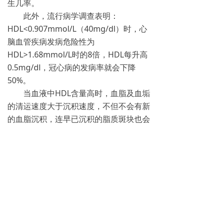
生几率。
此外，流行病学调查表明：
HDL<0.907mmol/L（40mg/dl）时，心
脑血管疾病发病危险性为
HDL>1.68mmol/L时的8倍，HDL每升高
0.5mg/dl，冠心病的发病率就会下降
50%。
当血液中HDL含量高时，血脂及血垢
的清运速度大于沉积速度，不但不会有新
的血脂沉积，连早已沉积的脂质斑块也会
被逐渐清除，血管越来越干净，血流畅通
无阻，大量的HDL进入血管内膜及内皮细
胞，修复内膜破损，恢复血管弹性，心脑
血管病变几率就比较低；当HDL含量低
时，血脂及血垢的清运速度小于沉积速
度，血脂增高，沉积加快，硬化逐渐加
重，病变必然发生。世界卫生组织研究证