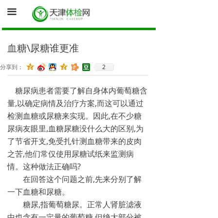
首页
끀
询底价（医院体检中心为您报价）
血糖\尿糖谁更准
促销体检卡
2
分享到：
体检资讯
糖尿病患者需要了解自身体内葡萄糖含
健康证体检
量,以确定病情及治疗方案,而这可以通过
检测血糖或尿糖来实现。因此,在不少糖
尿病友眼里,血糖尿糖没什么大的区别,为
了节省开支,免受扎针测血糖带来的皮肉
之苦,他们常仅使用尿糖试纸来监测病
情。这种做法正确吗?
在回答这个问题之前,先来分别了解
一下血糖和尿糖。
糖尿,指葡萄糖尿。正常人肾脏滤液
中也含有一定量的葡萄糖,但绝大部分被