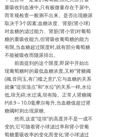
重吸收到血液中,只有极微量存在于尿中,
而常规检查一般测不出来。是否出现糖尿
取决于3个因素:血糖浓度、肾脏(肾小球)
对血糖的滤过能力、肾脏(肾小管)对葡萄
糖的重吸收能力,但肾吸收葡萄糖的能力
有限,当血糖超过限度时,就有部分葡萄糖
不能被吸收而随尿排出。
前面提到的这个限度,即尿中开始出
现葡萄糖时的最低血糖浓度,又称“肾糖阈
(阈,音同玉,有门槛之意)”,它与血糖的关系
就像“堤坝顶点”和“水位”的关系一样,水位
低,坝无碍;水过满,坝有险。正常人肾糖阈
约8.9～10.0毫摩尔每升,当血糖值超过肾
糖阈时则出现尿糖。
然而,这道“堤坝”的高度并不是一成不
变的,它可随着肾小球滤过率和肾小管葡
萄糖重吸收率的变化而变化:肾小球滤过