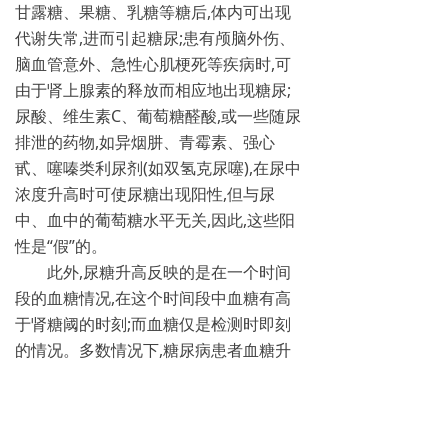
甘露糖、果糖、乳糖等糖后,体内可出现
代谢失常,进而引起糖尿;患有颅脑外伤、
脑血管意外、急性心肌梗死等疾病时,可
由于肾上腺素的释放而相应地出现糖尿;
尿酸、维生素C、葡萄糖醛酸,或一些随尿
排泄的药物,如异烟肼、青霉素、强心
甙、噻嗪类利尿剂(如双氢克尿噻),在尿中
浓度升高时可使尿糖出现阳性,但与尿
中、血中的葡萄糖水平无关,因此,这些阳
性是“假”的。
此外,尿糖升高反映的是在一个时间
段的血糖情况,在这个时间段中血糖有高
于肾糖阈的时刻;而血糖仅是检测时即刻
的情况。多数情况下,糖尿病患者血糖升
高时尿糖也会增加,但有时二者并不同
步。如要找出血糖升高的时刻,可以增加
测血糖次数,或用24小时动态血糖监测。