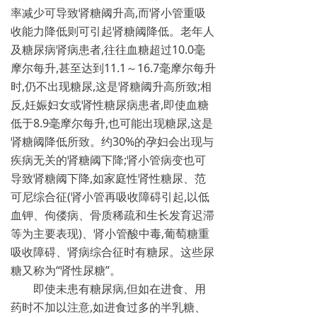
率减少可导致肾糖阈升高,而肾小管重吸
收能力降低则可引起肾糖阈降低。老年人
及糖尿病肾病患者,往往血糖超过10.0毫
摩尔每升,甚至达到11.1～16.7毫摩尔每升
时,仍不出现糖尿,这是肾糖阈升高所致;相
反,妊娠妇女或肾性糖尿病患者,即使血糖
低于8.9毫摩尔每升,也可能出现糖尿,这是
肾糖阈降低所致。约30%的孕妇会出现与
疾病无关的肾糖阈下降;肾小管病变也可
导致肾糖阈下降,如家庭性肾性糖尿、范
可尼综合征(肾小管再吸收障碍引起,以低
血钾、佝偻病、骨质稀疏和生长发育迟滞
等为主要表现)、肾小管酸中毒,葡萄糖重
吸收障碍、肾病综合征时有糖尿。这些尿
糖又称为“肾性尿糖”。
即使未患有糖尿病,但如在进食、用
药时不加以注意,如进食过多的半乳糖、