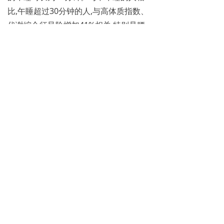
比,午睡超过30分钟的人,与高体质指数、
代谢综合征风险增加41%相关,特别是腰
围、空腹血糖和血压方面。而午睡小于30
分钟的人.代谢健康风险则不存在,且在血
压方面表现得更好。
睡眠不足与激素代谢
功能之间的关系是什么
2023年4月13日,西班牙韦尔瓦大学
的研究人员在欧洲心脏病学会年度大会上
公布了一项研究。研究显示,最佳午睡时
长或是15~30分钟。午睡超过30分钟,患
心律不齐的风险增加90%,接近翻倍。与
午睡时间长的人相比,午睡时间少于15分
钟的人患房颤的风险降低42%,午睡15～
30分钟的人患房颤的风险降低56%。
一项西班牙的研究表明,与不午睡的
人相比,午睡超过30分钟的人肥胖、高血