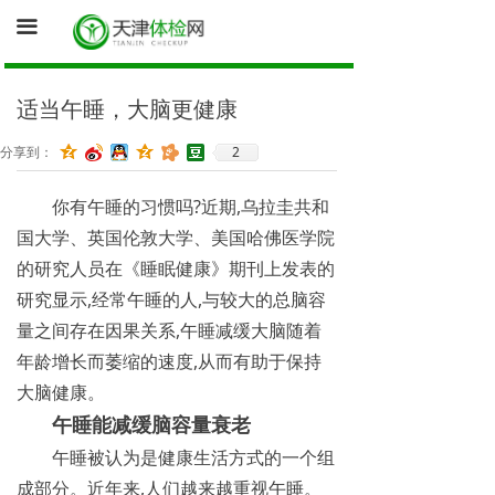
首页
끀
询底价（医院体检中心为您报价）
适当午睡，大脑更健康
促销体检卡
2
分享到：
体检资讯
你有午睡的习惯吗?近期,乌拉圭共和
健康证体检
国大学、英国伦敦大学、美国哈佛医学院
的研究人员在《睡眠健康》期刊上发表的
研究显示,经常午睡的人,与较大的总脑容
量之间存在因果关系,午睡减缓大脑随着
年龄增长而萎缩的速度,从而有助于保持
大脑健康。
午睡能减缓脑容量衰老
午睡被认为是健康生活方式的一个组
成部分。近年来,人们越来越重视午睡。