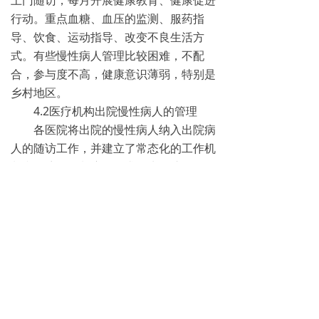
上门随访，每月开展健康教育、健康促进
行动。重点血糖、血压的监测、服药指
导、饮食、运动指导、改变不良生活方
式。有些慢性病人管理比较困难，不配
合，参与度不高，健康意识薄弱，特别是
乡村地区。
4.2医疗机构出院慢性病人的管理
各医院将出院的慢性病人纳入出院病
人的随访工作，并建立了常态化的工作机
制和随访工作制度，要求医生、护理人
员、医院客服中心、慢性病管理中心分别
对出院病人开展回访工作，并纳入了绩效
考核。
4.3慢性病管理中心
多数医院设有慢性病管理中心，大医
院还开设有慢性病管理专科门诊、MMC
等同样对慢性病人进行科学、规范的管
理。