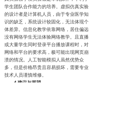
学生团队合作能力的培养。虚拟仿真实验
的设计者是计算机人员，由于专业医学知
识的缺乏，系统设计较固化，无法体现个
体差异。信息化教学依靠网络，居住偏远
没有网络学生无法体验网络教学。且直播
或大量学生同时登录平台播放课程时，对
网络和平台的要求高，极可能出现网页崩
溃的情况。人工智能模拟人虽然优势众
多，但是价格昂贵且容易损坏，需要专业
技术人员谨慎维修。
4 建议与展望
在信息技术飞速发展的当下，信息化
在医学教育中的应用已取得了重大成果，
弥补了许多传统医学教育的弊端，具有不
可估量的发展前景。而前述的某些局限也
只是一时的不足，相信将来可以得到进一
步的改善。比如虚拟仿真实验可以设计成