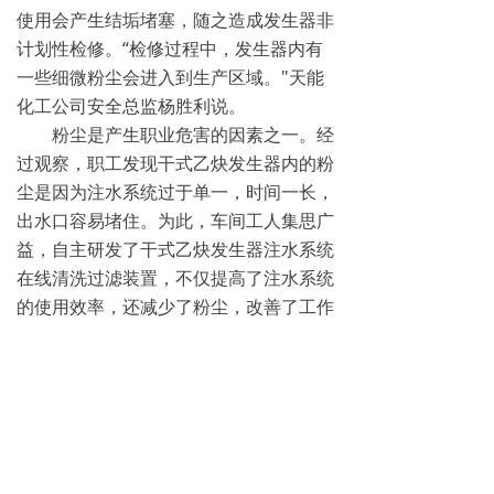
使用会产生结垢堵塞，随之造成发生器非
计划性检修。“检修过程中，发生器内有
一些细微粉尘会进入到生产区域。"天能
化工公司安全总监杨胜利说。
粉尘是产生职业危害的因素之一。经
过观察，职工发现干式乙炔发生器内的粉
尘是因为注水系统过于单一，时间一长，
出水口容易堵住。为此，车间工人集思广
益，自主研发了干式乙炔发生器注水系统
在线清洗过滤装置，不仅提高了注水系统
的使用效率，还减少了粉尘，改善了工作
环境。
人人争做健康“守门员”
“为进一步加强健康企业建设，2023
年，我们还重点打造了心理健康室，方便
为职工情绪疏解、健康监测。"何建伟
说。