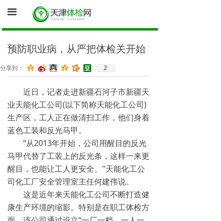
首页
끀
询底价（医院体检中心为您报价）
预防职业病，从严把体检关开始
促销体检卡
2
分享到：
体检资讯
近日，记者走进新疆石河子市新疆天
健康证体检
业天能化工公司(以下简称天能化工公司)
生产区，工人正在做清扫工作，他们身着
蓝色工装和反光马甲。
“从2013年开始，公司用醒目的反光
马甲代替了工装上的反光条，这样一来更
醒目，也能让工人更安全。"天能化工公
司化工厂安全管理室主任何建伟说。
这是近年来天能化工公司不断打造健
康生产环境的缩影。特别是在职工体检方
面，该公司通过设立“一厂一档、一人一