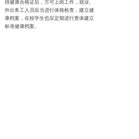
得健康合格证后，方可上岗工作，就业、
外出务工人员应当进行体格检查，建立健
康档案，在校学生也应定期进行查体建立
标准健康档案。
一、从事食品、环境、劳动、放射、学
校、药品生产经营的工作人员，
每年必须
进行健康检查
。
二、办理健康证明，必须本人到市疾控中
心（或指定医院）进行相关项目检查，检
查合格后，方可办理健康证明。
三、未进行健康体检或健康检查不合格者
均不予办理健康证明。患有痢疾(阿米巴
痢疾、细菌性痢疾)、伤寒、病毒性肝
炎、活动性肺结核、化脓性皮肤病、渗出
性皮肤病及接触性传染的皮肤病、重症沙
眼、急性出血性结膜炎及其他
有碍公共卫
生的疾病
的人不能领取健康证明。
天津健