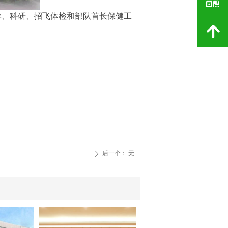
낃
学、科研、招飞体检和部队首长保健工
녕
后一个：
无
ꄲ