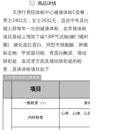
ꂈ
商品详情
天津疗养院体检中心健康体检C套餐，
男士2402元，女士2632元，适合中年及白
领人群每年一次的健康体检，在常规体检
项目基础上增加了碳13呼气试验(幽门螺杆
菌)、糖化血红蛋白、同型半胱氨酸、肿瘤
标志物、甲状腺功能、胃蛋白酶原、颈动
脉彩超、血流变方面及颈动脉彩超的检
查，具体体检项目如下
左右滑动查看完整表格
项目
一般检查（1）
身高、体重、血压、脉搏、
心率、心律、心音、心界、胸部、肺、腹
内科检查
叩诊、肠鸣音、神经