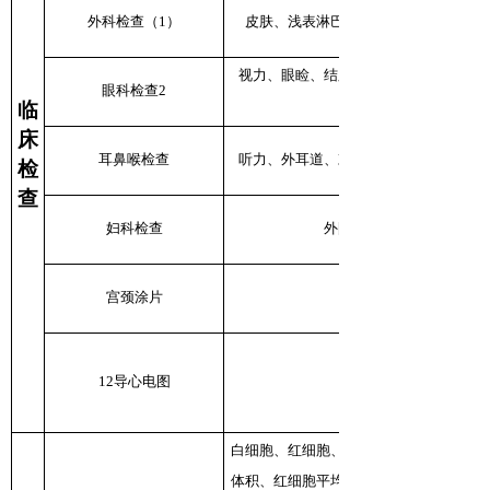
外科检查（1）
皮肤、浅表淋巴结、甲状腺、乳房（女
视力、眼睑、结膜、眼球、巩膜、瞳孔
眼科检查2
临
床
耳鼻喉检查
听力、外耳道、鼓膜、鼻窦、鼻腔、鼻
检
查
妇科检查
外阴、阴道、宫颈、子宫
宫颈涂片
12导心电图
白细胞、红细胞、血红蛋白、红细胞压积
体积、红细胞平均血红蛋白含量、红细胞