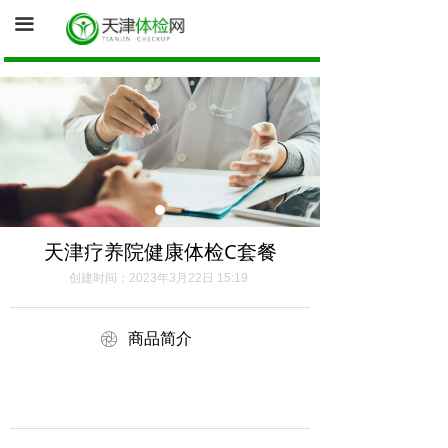
首页
끀
询底价（医院体检中心为您报价）
促销体检卡
体检资讯
健康证体检
天津疗养院健康体检C套餐
创建时间：
2023年3月22日
15:19
ꁵ
商品简介