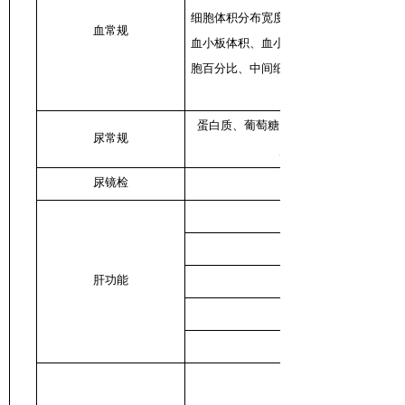
细胞体积分布宽度、红细胞体积分布宽度
血常规
血小板体积、血小板体积分布宽度、中性
胞百分比、中间细胞百分比、中性粒细胞
蛋白质、葡萄糖、胆红素、尿胆原、尿
尿常规
度、亚硝酸盐、红细胞
尿镜检
肝功能