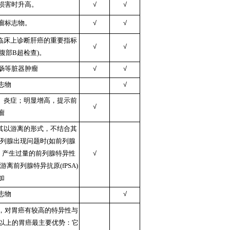
损害时升高。
√
√
瘤标志物。
√
√
前临床上诊断肝癌的重要指标
√
√
腹部B超检查)。
肠等脏器肿瘤
√
√
志物
√
大、炎症；明显增高，提示前
√
瘤
指其以游离的形式，不结合其
列腺出现问题时(如前列腺
，产生过量的前列腺特异性
√
离前列腺特异抗原(fPSA)
加
志物
√
，对胃癌有较高的特异性与
0%以上的胃癌最主要优势：它