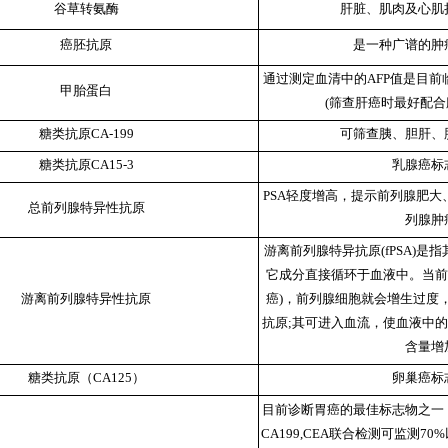
谷草转氨酶
肝脏、肌肉及心肌
癌胚抗原
是一种广谱的肿
通过测定血清中的AFP值是目
甲胎蛋白
(筛查肝癌时最好配合
糖类抗原CA-199
可筛查胰、胆肝、
糖类抗原CA15-3
乳腺癌标
PSA轻度增高，提示前列腺肥
总前列腺特异性抗原
列腺肿
游离前列腺特异抗原(fPSA)是
它成分直接循环于血液中。当前
游离前列腺特异性抗原
癌)，前列腺细胞就会增生过度
抗原;其可进入血流，使血液中的游
含量增
糖类抗原（CA125）
卵巢癌标
目前诊断胃癌的最佳标志物之一
CA199,CEA联合检测可监测7