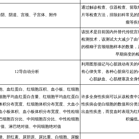
通过触诊检查、仪器检查、留取
外阴、阴道、宫颈、子宫体、附件
片等检查方法，排除妇科常见的
瘤等疾
该技术是目前国内外替代传统宫
检测技术，该测试大大减少了由
的模糊子宫颈细胞样本的数量，
早期病变的
利用图形描记与心脏跳动有关的
12导自动分析
有心律失常、各种心脏病引起的
心肌缺血、心肌梗塞及全身
胞、血红蛋白、红细胞压积、血小板、红细胞
细胞平均血红蛋白含量、红细胞平均血红蛋白
许多全身性疾病可以从该检查中
体积分布宽度、红细胞体积分布宽度、大血小
性疾病会使白细胞的数值和分类
血小板体积、血小板体积分布宽度、中性粒细
出血性疾患，而贫血时表现为红
巴细胞百分比、中间细胞百分比、中性粒细胞
积偏低
对值、淋巴绝对值、中间细胞绝对值
糖、胆红素、尿胆原、尿比重、白细胞、尿酸