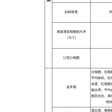
妇科检查
液基薄层细胞制片术
（TCT）
12导心电图
白细胞、红细
平均体积、红
浓度、红细胞
血常规
板比率、平均
胞百分比、淋
绝
蛋白质、葡萄