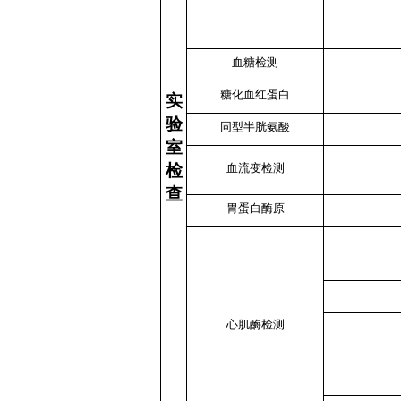
血糖检测
糖化血红蛋白
实
验
同型半胱氨酸
室
检
血流变检测
查
胃蛋白酶原
心肌酶检测