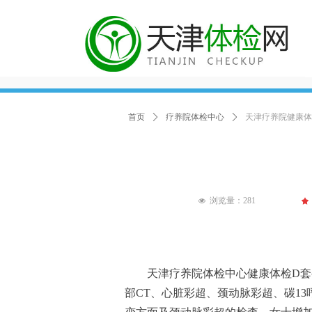
首页
ꄲ
疗养院体检中心
ꄲ
天津疗养院健康体
浏览量：
281
끄
넶
天津疗养院体检中心健康体检D套餐，
部CT、心脏彩超、颈动脉彩超、碳1