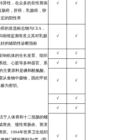
特异性，在众多的良性胃病
√
√
/直肠癌，肝癌，乳腺癌，卵
一定的阳性率
癌的首选标志物与CEA，
断和病情监测有意义其对乳腺
√
√
很好的辅助性诊断指标
√
√
影响机体的生长发育、组织
√
√
系统、心脏等多种器官、系
素的主要原料是碘和酷氨酸。
需从食物中摄物，因此甲状
√
√
系极为密切。
√
√
√
√
生活于人体胃和十二指肠的螺
成胃炎、慢性胃肠炎、胃溃
癌。1994年世界卫生组织
√
√
式将幽门螺杆菌列为Ⅰ类（即