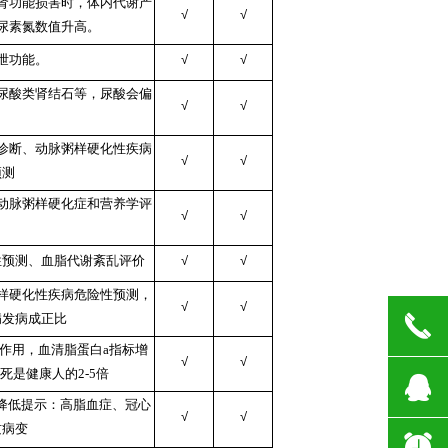
肾功能损害时，体内代谢产
√
√
尿素氮数值升高。
泄功能。
√
√
尿酸类肾结石等，尿酸会偏
√
√
诊断、动脉粥样硬化性疾病
√
√
预测
动脉粥样硬化症和营养学评
√
√
性预测、血脂代谢紊乱评价
√
√
样硬化性疾病危险性预测，
√
√
끅
病发病成正比
作用，血清脂蛋白a指标增
√
√
死是健康人的2-5倍
뀩
标降低提示：高脂血症、冠心
√
√
质病变
뀥