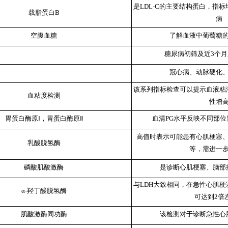
是LDL-C的主要结构蛋白，指
载脂蛋白B
病
空腹血糖
了解血液中葡萄糖
糖尿病初筛及近3个
冠心病、动脉硬化
该系列指标检查可以提示血液粘
血粘度检测
性增
胃蛋白酶原Ⅰ，胃蛋白酶原Ⅱ
血清PG水平反映不同部
高值时表示可能患有心肌梗塞
乳酸脱氢酶
等，需进一
磷酸肌酸激酶
是诊断心肌梗塞、脑部
与LDH大致相同，在急性心肌
α-羟丁酸脱氢酶
可达到2倍
肌酸激酶同功酶
该检测对于诊断急性心