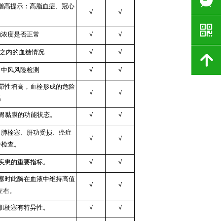
标增高提示：高脂血症、冠心
√
√
낃
的浓度是否正常
√
√
月之内的血糖情况
√
√
녕
、中风风险检测
√
√
滞性增高，血栓形成的危险
√
√
高
位胃黏膜的功能状态。
√
√
、肺栓塞、肝功受损、癌症
√
√
步检查。
疾患的重要指标。
√
√
梗塞时此酶在血液中维持高值
√
√
左右。
肌梗塞有特异性。
√
√