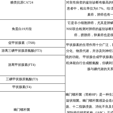
糖类抗原CA724
对良性病变的鉴别诊断有极高的
患者中，检出率仅为0.7%。结
巢癌，肺癌也有
它是非小细胞肺癌，尤其是肺鳞
角蛋白19片段
NSE联合检测对肺癌的鉴别诊
癌，膀胱癌，卵巢癌也是
促甲状腺素（TSH)
甲状腺素的生理作用十分广泛，
游离三碘甲状腺原氨酸(FT3)
分化、物质代谢，并涉及到神经
统的功能。 甲状腺合成甲状腺
机体能自行合成酷氨酸，但碘则
游离甲状腺素(FT4)
腺与碘代谢的关
三碘甲状腺原氨酸(T3)
甲状腺素(T4)
幽门螺杆菌（简称HP）是一种
旋状细菌。幽门螺杆菌感染会造
疡、十二指肠溃疡、消化不良及胃
幽门螺杆菌
国际癌症研究机构（IAPC）正