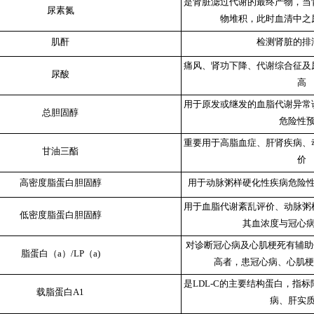
是肾脏滤过代谢的最终产物，当
尿素氮
物堆积，此时血清中之
肌酐
检测肾脏的排
痛风、肾功下降、代谢综合征及
尿酸
高
用于原发或继发的血脂代谢异常
总胆固醇
危险性
重要用于高脂血症、肝肾疾病、
甘油三酯
价
高密度脂蛋白胆固醇
用于动脉粥样硬化性疾病危险
用于血脂代谢紊乱评价、动脉粥
低密度脂蛋白胆固醇
其血浓度与冠心
对诊断冠心病及心肌梗死有辅助
脂蛋白（a）/LP（a)
高者，患冠心病、心肌梗
是LDL-C的主要结构蛋白，指
载脂蛋白A1
病、肝实