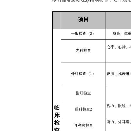
变方面及颈动脉彩超的检查，女士增加
项目
一般检查（2）
身高、体
心率、心律、
内科检查
外科检查（1）
皮肤、浅表淋
指肛检查
视力、眼睑、
临
眼科检查2
床
检
听力、外耳道
耳鼻喉检查
查