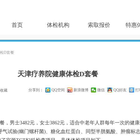
首页
体检机构
索取报价
特惠
检D套餐
天津疗养院健康体检D套餐
分享到：
QQ空间
新浪微博
微信
QQ好友
打
收藏
男士3482元，女士3862元，适合中老年人群每年一次的健
3呼气试验(幽门螺杆菌)、糖化血红蛋白、同型半胱氨酸、肿瘤标