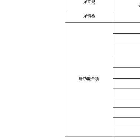
尿常规
尿镜检
肝功能全项