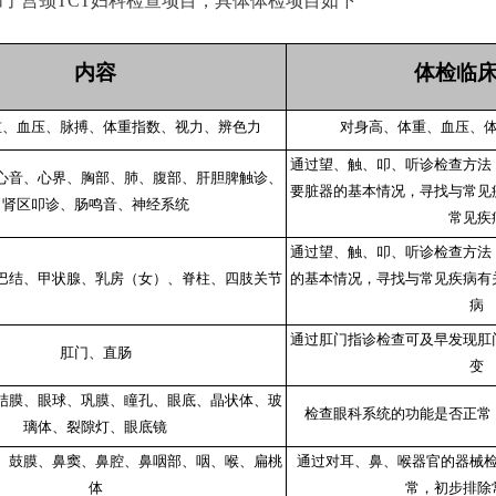
了宫颈TCT妇科检查项目，具体体检项目如下
内容
体检临
重、血压、脉搏、体重指数、视力、辨色力
对身高、体重、血压、
通过望、触、叩、听诊检查方法
心音、心界、胸部、肺、腹部、肝胆脾触诊、
要脏器的基本情况，寻找与常见
肾区叩诊、肠鸣音、神经系统
常见疾
通过望、触、叩、听诊检查方法
巴结、甲状腺、乳房（女）、脊柱、四肢关节
的基本情况，寻找与常见疾病有
病
通过肛门指诊检查可及早发现肛
肛门、直肠
变
结膜、眼球、巩膜、瞳孔、眼底、晶状体、玻
检查眼科系统的功能是否正常
璃体、裂隙灯、眼底镜
、鼓膜、鼻窦、鼻腔、鼻咽部、咽、喉、扁桃
通过对耳、鼻、喉器官的器械
体
常，初步排除