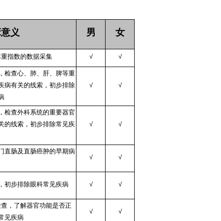
床意义
男
女
体重指数的数据采集
√
√
，检查心、肺、肝、脾等重
疾病有关的线索，初步排除
√
√
病
，检查外科系统的重要器官
关的线索，初步排除常见疾
√
√
门直肠及直肠癌肿的早期病
√
√
，初步排除眼科常见疾病
√
√
检查，了解器官功能是否正
√
√
常见疾病