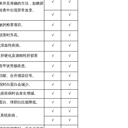
√
√
单并且准确的方法，如糖尿
检查中出现异常改变。
√
√
敏的检查项目。
√
√
损害时升高。
√
√
或溶血性疾病。
√
√
、肝硬化及酒精性肝损害
√
√
及甲状旁腺疾患。
√
√
功能、合并感染症等。
√
√
况时白蛋白会減少。
√
√
免疫疾病时会发生增減。
√
√
蛋白、球胆白比值降低。
√
√
√
√
系统疾病 。
√
√