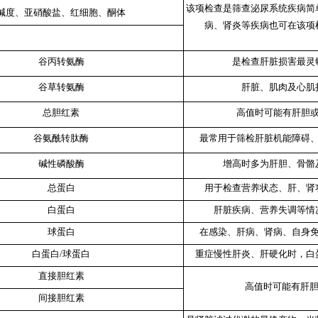
该项检查是筛查泌尿系统疾病简
碱度、亚硝酸盐、红细胞、酮体
病、肾炎等疾病也可在该项
谷丙转氨酶
是检查肝脏损害最灵
谷草转氨酶
肝脏、肌肉及心肌
总胆红素
高值时可能有肝胆
谷氨酰转肽酶
最常用于筛检肝脏机能障碍
碱性磷酸酶
增高时多为肝胆、骨骼
总蛋白
用于检查营养状态、肝、肾
白蛋白
肝脏疾病、营养失调等情
球蛋白
在感染、肝病、肾病、自身
白蛋白/球蛋白
重症慢性肝炎、肝硬化时，白
直接胆红素
高值时可能有肝胆
间接胆红素