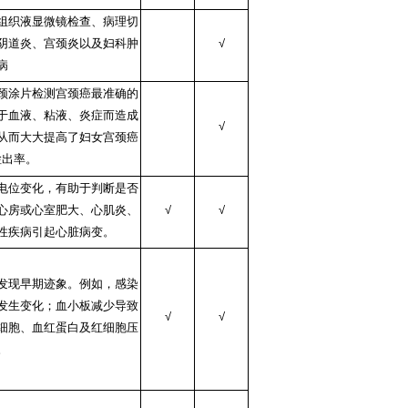
组织液显微镜检查、病理切
阴道炎、宫颈炎以及妇科肿
√
病
颈涂片检测宫颈癌最准确的
于血液、粘液、炎症而造成
√
从而大大提高了妇女宫颈癌
检出率。
电位变化，有助于判断是否
心房或心室肥大、心肌炎、
√
√
性疾病引起心脏病变。
发现早期迹象。例如，感染
发生变化；血小板减少导致
√
√
细胞、血红蛋白及红细胞压
。