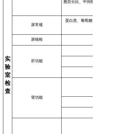
胞百分比、中间细胞百分比、中性粒细胞
蛋白质、葡萄糖、胆红素、尿胆原、尿
尿常规
度、亚硝酸盐、红细胞
尿镜检
实
肝功能
验
室
检
查
肾功能