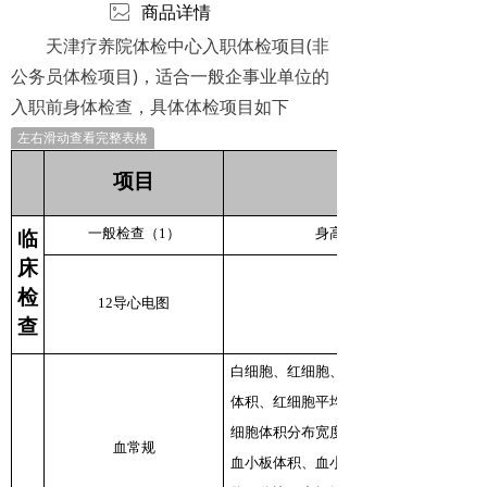
ꂈ
商品详情
天津疗养院体检中心入职体检项目(非
公务员体检项目)，适合一般企事业单位的
入职前身体检查，具体体检项目如下
左右滑动查看完整表格
项目
一般检查（1）
身高、体重、血压、脉搏、
临
床
检
12导心电图
查
白细胞、红细胞、血红蛋白、红细胞压积
体积、红细胞平均血红蛋白含量、红细胞
细胞体积分布宽度、红细胞体积分布宽度
血常规
血小板体积、血小板体积分布宽度、中性