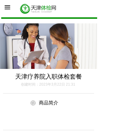
首页
끀
询底价（医院体检中心为您报价）
促销体检卡
体检资讯
健康证体检
天津疗养院入职体检套餐
创建时间：
2023年3月22日
21:31
ꁵ
商品简介