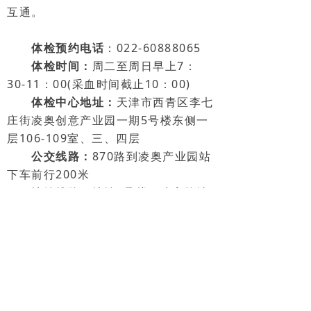
互通。
体检预约电话
：022-60888065
体检时间：
周二至周日早上7：
30-11：00(采血时间截止10：00)
体检中心地址：
天津市西青区李七
庄街凌奥创意产业园一期5号楼东侧一
层106-109室、三、四层
公交线路：
870路到凌奥产业园站
下车前行200米
地铁线路：地铁5号线，凌宾路站
下车C口前行800米
其他附近公交线路：306路、878
路、8路、快速1路