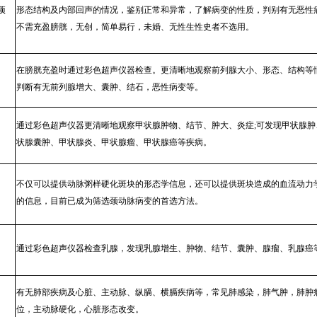
项
形态结构及内部回声的情况，鉴别正常和异常，了解病变的性质，判别有无恶性
不需充盈膀胱，无创，简单易行，未婚、无性生性史者不选用。
在膀胱充盈时通过彩色超声仪器检查。更清晰地观察前列腺大小、形态、结构等
判断有无前列腺增大、囊肿、结石，恶性病变等。
通过彩色超声仪器更清晰地观察甲状腺肿物、结节、肿大、炎症;可发现甲状腺肿
状腺囊肿、甲状腺炎、甲状腺瘤、甲状腺癌等疾病。
不仅可以提供动脉粥样硬化斑块的形态学信息，还可以提供斑块造成的血流动力
的信息，目前已成为筛选颈动脉病变的首选方法。
通过彩色超声仪器检查乳腺，发现乳腺增生、肿物、结节、囊肿、腺瘤、乳腺癌
有无肺部疾病及心脏、主动脉、纵膈、横膈疾病等，常见肺感染，肺气肿，肺肿
位，主动脉硬化，心脏形态改变。