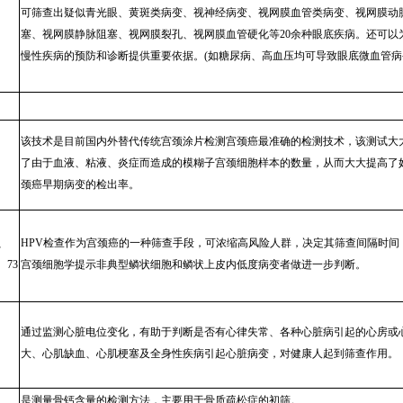
可筛查出疑似青光眼、黄斑类病变、视神经病变、视网膜血管类病变、视网膜动
塞、视网膜静脉阻塞、视网膜裂孔、视网膜血管硬化等20余种眼底疾病。还可以
慢性疾病的预防和诊断提供重要依据。(如糖尿病、高血压均可导致眼底微血管病
该技术是目前国内外替代传统宫颈涂片检测宫颈癌最准确的检测技术，该测试大
了由于血液、粘液、炎症而造成的模糊子宫颈细胞样本的数量，从而大大提高了
颈癌早期病变的检出率。
8、
HPV检查作为宫颈癌的一种筛查手段，可浓缩高风险人群，决定其筛查间隔时间
、73
宫颈细胞学提示非典型鳞状细胞和鳞状上皮内低度病变者做进一步判断。
通过监测心脏电位变化，有助于判断是否有心律失常、各种心脏病引起的心房或
大、心肌缺血、心肌梗塞及全身性疾病引起心脏病变，对健康人起到筛查作用。
是测量骨钙含量的检测方法，主要用于骨质疏松症的初筛。