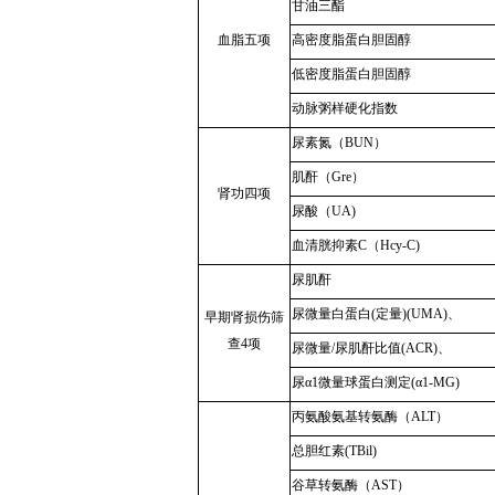
甘油三酯
血脂五项
高密度脂蛋白胆固醇
低密度脂蛋白胆固醇
动脉粥样硬化指数
尿素氮（BUN）
肌酐（Gre）
肾功四项
尿酸（UA)
血清胱抑素C（Hcy-C)
尿肌酐
尿微量白蛋白(定量)(UMA)、
早期肾损伤筛
查4项
尿微量/尿肌酐比值(ACR)、
尿α1微量球蛋白测定(α1-MG)
丙氨酸氨基转氨酶（ALT）
总胆红素(TBil)
谷草转氨酶（AST）