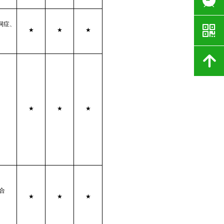
洞症、
낃
★
★
★
녕
★
★
★
合
★
★
★