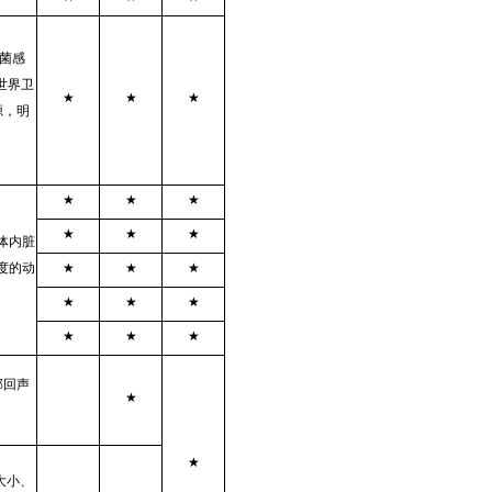
菌感
世界卫
★
★
★
源，明
★
★
★
★
★
★
体内脏
度的动
★
★
★
★
★
★
★
★
★
部回声
★
。
★
大小、