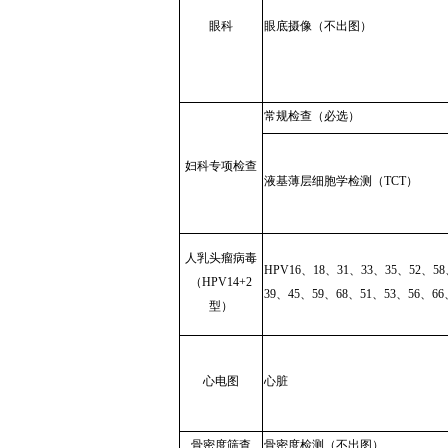
眼科
眼底摄像（不出图）
常规检查（必选）
妇科专项检查
液基薄层细胞学检测（TCT）
人乳头瘤病毒
HPV16、18、31、33、35、52、5
（HPV14+2
39、45、59、68、51、53、56、66
型）
心电图
心脏
骨密度筛查
骨密度检测（不出图）