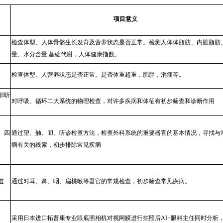
项目意义
检查体型、人体骨骼生长发育及营养状态是否正常。检测人体体脂肪、内脏脂肪
量、水分含量,基础代谢，人体健康指数。
检查体型、人营养状态是否正常。是否体重超重，肥胖，消瘦等。
部听
对呼吸、循环二大系统的物理检查，对许多疾病和体征有初步筛查和诊断作用
、四
通过望、触、叩、听诊检查方法，检查外科系统的重要器官的基本情况，寻找与
病有关的线索，初步排除常见疾病
道
通过对耳、鼻、咽、扁桃喉等器官的常规检查，初步筛查常见疾病。
采用日本进口拓普康专业眼底照相机对视网膜进行拍照后AI+眼科主任同时分析