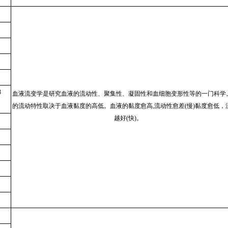
）
3
血液流变学是研究血液的流动性、聚集性、凝固性和血细胞变形性等的一门科学
的流动特性取决于血液黏度的高低。血液的黏度愈高,流动性愈差(慢)黏度愈低，
越好(快)。