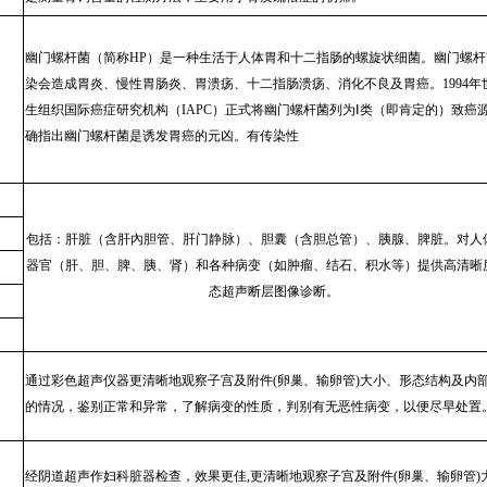
幽门螺杆菌（简称HP）是一种生活于人体胃和十二指肠的螺旋状细菌。幽门螺杆
染会造成胃炎、慢性胃肠炎、胃溃疡、十二指肠溃疡、消化不良及胃癌。1994年
生组织国际癌症研究机构（IAPC）正式将幽门螺杆菌列为Ⅰ类（即肯定的）致癌
确指出幽门螺杆菌是诱发胃癌的元凶。有传染性
包括：肝脏（含肝內胆管、肝门静脉）、胆囊（含胆总管）、胰腺、脾脏。对人
器官（肝、胆、脾、胰、肾）和各种病变（如肿瘤、结石、积水等）提供高清晰
态超声断层图像诊断。
通过彩色超声仪器更清晰地观察子宫及附件(卵巢、输卵管)大小、形态结构及内
的情况，鉴别正常和异常，了解病变的性质，判别有无恶性病变，以便尽早处置
经阴道超声作妇科脏器检查，效果更佳,更清晰地观察子宫及附件(卵巢、输卵管)