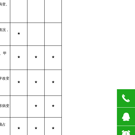
病变。
情况，
★
、甲
★
★
★
学改变
★
★
★
끅
等病变
★
★
뀩
瘤占
★
★
★
뀥