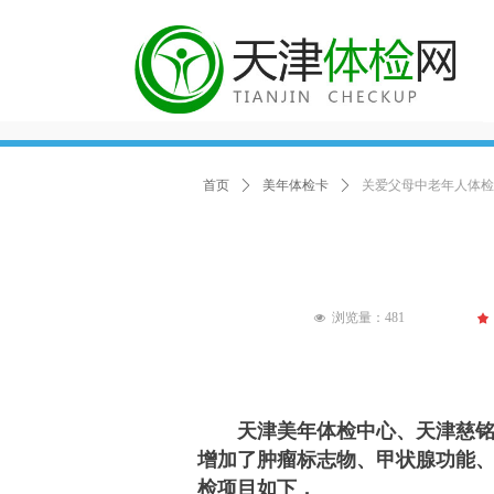
首页
ꄲ
美年体检卡
ꄲ
关爱父母中老年人体检
浏览量：
481
끄
넶
天津美年体检中心、天津慈铭体检
增加了肿瘤标志物、甲状腺功能、
检项目如下，