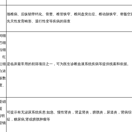
颈椎病、后纵韧带钙化、骨赘、椎管狭窄、椎间盘突出症、椎动脉狭窄、脊髓空
先天性发育畸形、退行性变等疾病的筛查
间细
巴细
粒细
、红
红细
是临床最常用的初筛项目之一，可为医生诊断血液系统疾病等提供线索和依据。
白浓
板数
度、
亚硝
蛋
可提示有无泌尿系统疾患:如急、慢性肾炎，肾盂肾炎，膀胱炎，尿道炎，肾病综
透明
征，糖尿病,肾或膀胱肿瘤等
型镜