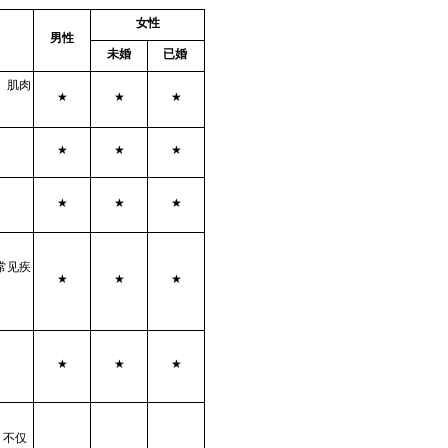
女性
男性
未婚
已婚
、肌肉
★
★
★
★
★
★
★
★
★
常见疾
★
★
★
★
★
★
，不仅