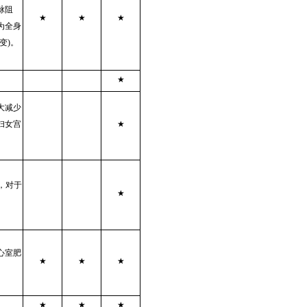
脉阻
★
★
★
为全身
变)。
★
大减少
妇女宫
★
，对于
★
心室肥
★
★
★
★
★
★