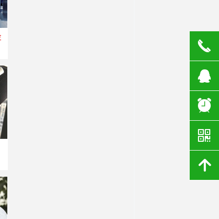
检
끅
뀩
뀥
낃
녕