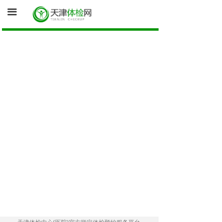
首页
끀
询底价（医院体检中心为您报价）
促销体检卡
体检资讯
健康证体检