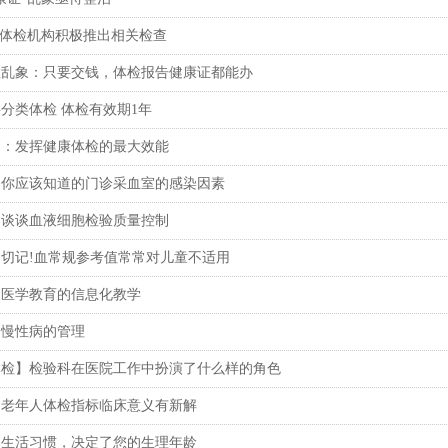
热体检机构积极推出相关检查
检乱象：只要交钱，体检报告健康证都能办
分类体检 体检有效期1年
】：发挥健康体检的最大效能
】你应该知道的门诊采血室的感染因素
】谈谈血液细胞检验质量控制
切记!血常规参考值常常对儿童不适用
】医学教育的信息化教学
】慢性病的管理
体检】检验科在医院工作中扮演了什么样的角色
】老年人体检指标临床意义有新解
】生活习惯，决定了您的生理年龄