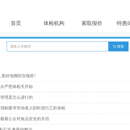
首页
体检机构
索取报价
特惠
끠
搜索
,更好地预防宫颈癌?
，从严把体检关开始
康管理是怎么进行的
否强制要求劳动者入职时进行乙肝体检
承载着公众对食品安全的关切
康证”乱象亟待整治